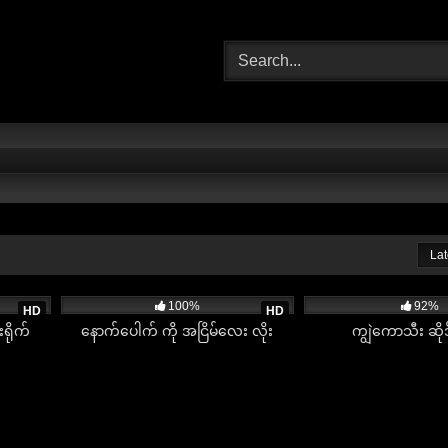
Lat
09:01
2K
08:58
3K
100%
92%
HD
HD
ရိုက်
နောက်ပေါက် ကို အငြိမ်လေး လိုး
ကျွဲကောသီး ဆို